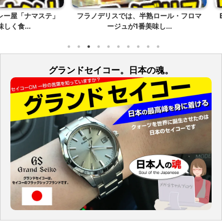
ナマステ」
フラノデリスでは、半熟ロール・フロマ
EV_P
.
ージュが1番美味し...
グランドセイコー。日本の魂。