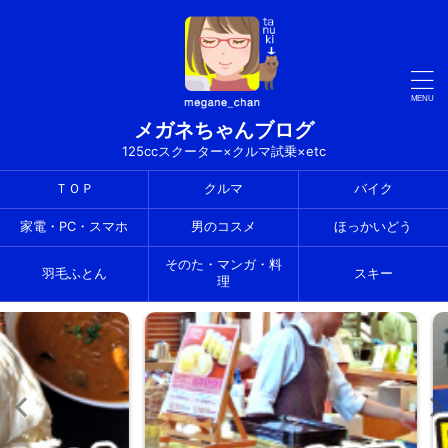
メガネちゃんブログ
125ccスクーター×クルマ試乗×etc
ＴＯＰ
クルマ
バイク
家電・PC・スマホ
男のコスメ
ほっかいどう
そのた・マンガ・料
羽毛ふとん
スキー
理