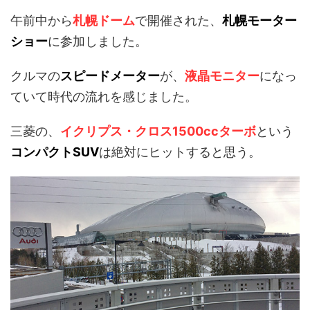
午前中から
札幌ドーム
で開催された、
札幌モーター
ショー
に参加しました。
クルマの
スピードメーター
が、
液晶モニター
になっ
ていて時代の流れを感じました。
三菱の、
イクリプス・クロス1500ccターボ
という
コンパクトSUV
は絶対にヒットすると思う。