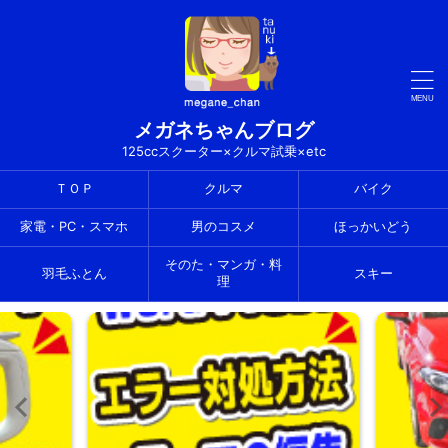
メガネちゃんブログ
125ccスクーター×クルマ試乗×etc
ＴＯＰ
クルマ
バイク
家電・PC・スマホ
男のコスメ
ほっかいどう
そのた・マンガ・料
羽毛ふとん
スキー
理