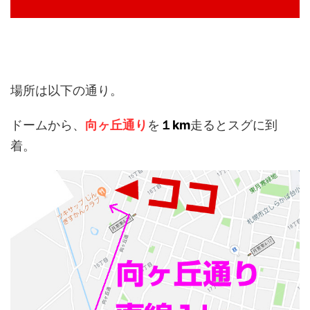
場所は以下の通り。
ドームから、
向ヶ丘通り
を
１km
走るとスグに到
着。