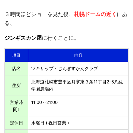
３時間ほどショーを見た後、
札幌ドームの近く
にあ
る、
ジンギスカン屋
に行くことに。
項目
内容
店名
ツキサップ・じんぎすかんクラブ
北海道札幌市豊平区月寒東３条11丁目2-5八紘
住所
学園農場内
営業時
11:00～21:00
間1
定休日
水曜日 ( 祝日営業 )