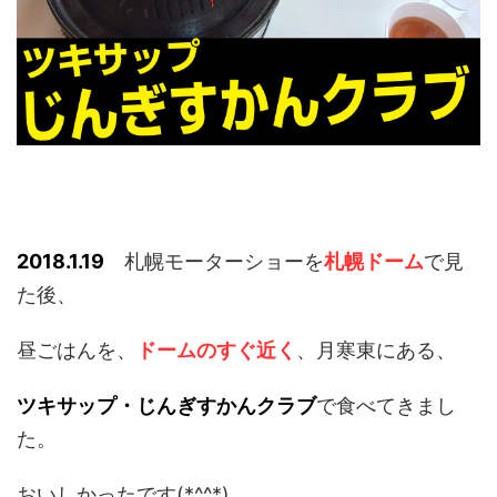
2018.1.19
札幌モーターショーを
札幌ドーム
で見
た後、
昼ごはんを、
ドームのすぐ近く
、月寒東にある、
ツキサップ・じんぎすかんクラブ
で食べてきまし
た。
おいしかったです(*^^*)