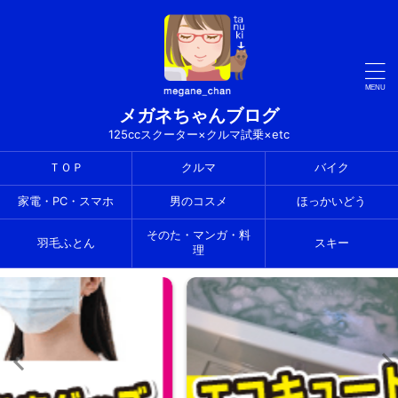
メガネちゃんブログ
125ccスクーター×クルマ試乗×etc
ＴＯＰ
クルマ
バイク
家電・PC・スマホ
男のコスメ
ほっかいどう
そのた・マンガ・料
羽毛ふとん
スキー
理