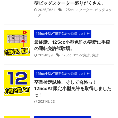
型ビッグスクーター盛りだくさん。
2025/9/21
125cc
,
スクーター
,
ビッグスク
ーター
125cc小型AT限定免許を取得しました
最終話、125cc小型免許の更新に手稲
の運転免許試験場。
2019/3/9
125cc
,
125cc免許
,
免許
125cc小型AT限定免許を取得しました
卒業検定試験、そして合格っ！
125ccAT限定小型免許を取得しました
っ！
2021/5/23