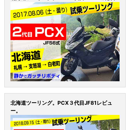
北海道ツーリング。PCX３代目JF81レビュ
ー。