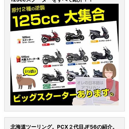
北海道ツーリング。PCX２代目JF56の紹介。