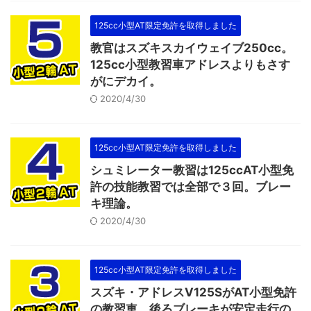
125cc小型AT限定免許を取得しました
教官はスズキスカイウェイブ250cc。
125cc小型教習車アドレスよりもさす
がにデカイ。
2020/4/30
125cc小型AT限定免許を取得しました
シュミレーター教習は125ccAT小型免
許の技能教習では全部で３回。ブレー
キ理論。
2020/4/30
125cc小型AT限定免許を取得しました
スズキ・アドレスV125SがAT小型免許
の教習車。後ろブレーキが安定走行の