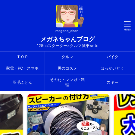
メガネちゃんブログ
125ccスクーター×クルマ試乗×etc
ＴＯＰ
クルマ
バイク
家電・PC・スマホ
男のコスメ
ほっかいどう
そのた・マンガ・料
羽毛ふとん
スキー
理