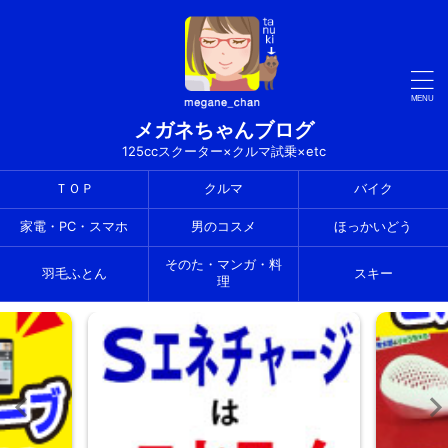
メガネちゃんブログ
125ccスクーター×クルマ試乗×etc
ＴＯＰ
クルマ
バイク
家電・PC・スマホ
男のコスメ
ほっかいどう
そのた・マンガ・料
羽毛ふとん
スキー
理