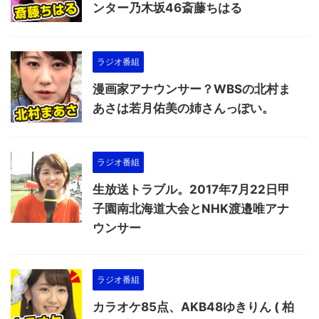
ンター乃木坂46斎藤ちはる
ラジオ番組
漫画家アナウンサー？WBSの北村ま
あさは若月佑美の姉さんっぽい。
ラジオ番組
生放送トラブル。2017年7月22日甲
子園南北海道大会とNHK渡邉唯アナ
ウンサー
ラジオ番組
カラオケ85点、AKB48ゆきりん ( 柏