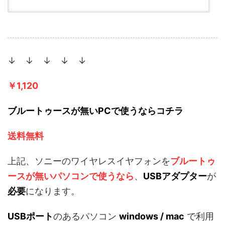
↓ ↓ ↓ ↓ ↓
￥1,120
ブルートゥースが無いPCで使うならコチラ
送料無料
上記、ソニーのワイヤレスイヤフォンを
ブルートゥ
ースが無いパソコンで使うなら
、
USBアダプター
が
必要
になります。
USBポート
のあるパソコン
windows / mac
で利用