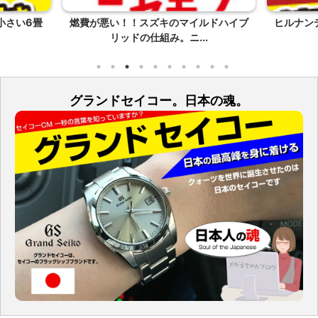
小さい6畳
燃費が悪い！！スズキのマイルドハイブ
ヒルナン
リッドの仕組み。ニ...
グランドセイコー。日本の魂。