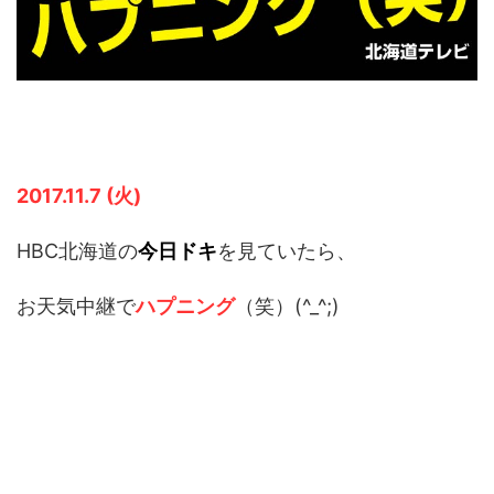
2017.11.7 (火)
HBC北海道の
今日ドキ
を見ていたら、
お天気中継で
ハプニング
（笑）(^_^;)