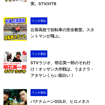
実。STV/HTB
ラジオ番組
丘珠高校で自転車の安全教室。スタ
ントマンが飛ぶ。
ラジオ番組
STVラジオ、明石英一郎のそれ行
け！オッサン大作戦は、うまクラ・
アタヤンくらい面白い！
ラジオ番組
バナナムーンGOLD、ヒロメネス