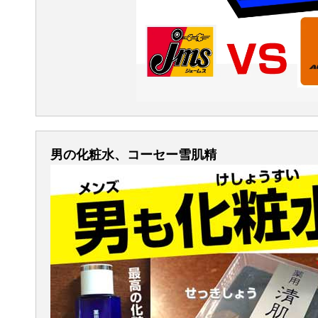
男の化粧水、コーセー雪肌精