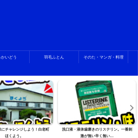
っかいどう
羽毛ふとん
そのた・マンガ・料理
体歯磨きのリステリン。一番刺
マイクロカットシュレッダ GSHA26M-
激が無い辛く無い...
W、買いまし...