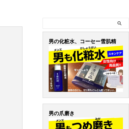
男の化粧水、コーセー雪肌精
男の爪磨き