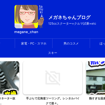
メガネちゃんブログ
125ccスクーター×クルマ試乗×etc
ク
家電・PC・スマホ
男のコスメ
ほ
スキー
レンタルバイ
熱すぎる温泉にチャレンジしよう！白老町
洗口液・液
ほくよう。