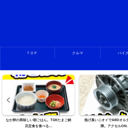
ＴＯＰ
クルマ
バイ
焦げ臭いニオイでARDオルタネーター故
手ぶらで北海道ツーリング。
障。アクセルON...
クで楽々。