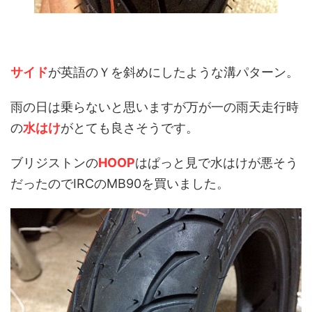
サイド
が英語のＹを斜めにしたような溝パターン。
雨の日は乗らないと思いますが万が一の雨天走行時
の
水はけ
がとても良さそうです。
ブリジストンの
HOOP
はぱっと見で水はけが悪そう
だったのでIRCのMB90を買いました。