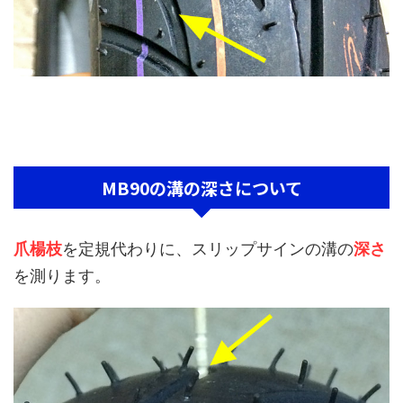
MB90の溝の深さについて
爪楊枝
を定規代わりに、スリップサインの溝の
深さ
を測ります。