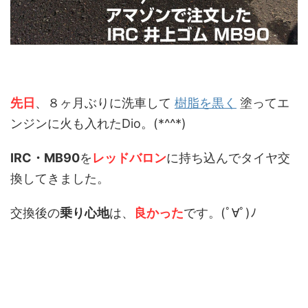
先日
、８ヶ月ぶりに洗車して
樹脂を黒く
塗ってエ
ンジンに火も入れたDio。(*^^*)
IRC・MB90
を
レッドバロン
に持ち込んでタイヤ交
換してきました。
交換後の
乗り心地
は、
良かった
です。(ﾟ∀ﾟ)ﾉ