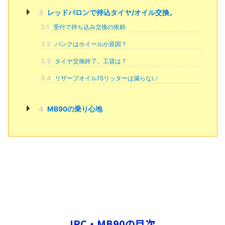
3
レッドバロンで持込タイヤ/オイル交換。
3.1
受付で持ち込み交換の依頼
3.2
パンクはホイールが原因？
3.3
タイヤ交換終了。工賃は？
3.4
リザーブオイル15リッターは減らない
4
MB90の乗り心地
IRC・MB90の目次