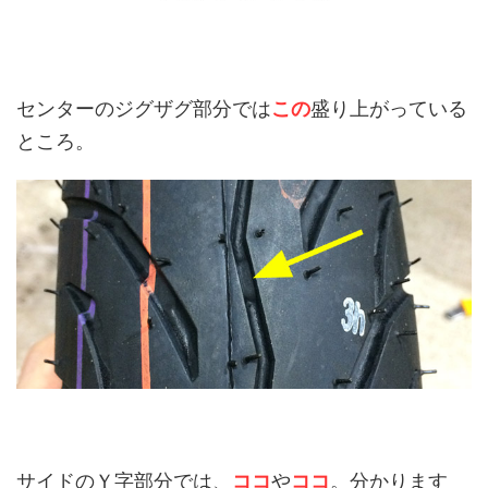
センターのジグザグ部分では
この
盛り上がっている
ところ。
サイドのＹ字部分では、
ココ
や
ココ
。分かります