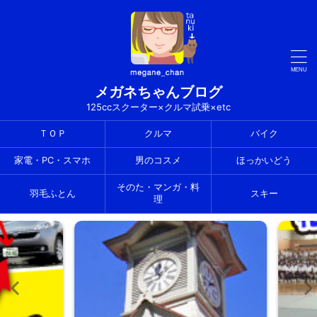
メガネちゃんブログ
125ccスクーター×クルマ試乗×etc
ＴＯＰ
クルマ
バイク
家電・PC・スマホ
男のコスメ
ほっかいどう
そのた・マンガ・料
羽毛ふとん
スキー
理