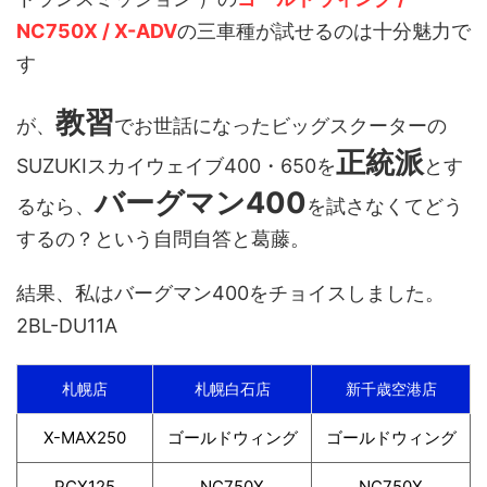
NC750X / X-ADV
の三車種が試せるのは十分魅力で
す
教習
が、
でお世話になったビッグスクーターの
正統派
SUZUKIスカイウェイブ400・650を
とす
バーグマン400
るなら、
を試さなくてどう
するの？という自問自答と葛藤。
結果、私はバーグマン400をチョイスしました。
2BL-DU11A
札幌店
札幌白石店
新千歳空港店
X-MAX250
ゴールドウィング
ゴールドウィング
PCX125
NC750X
NC750X