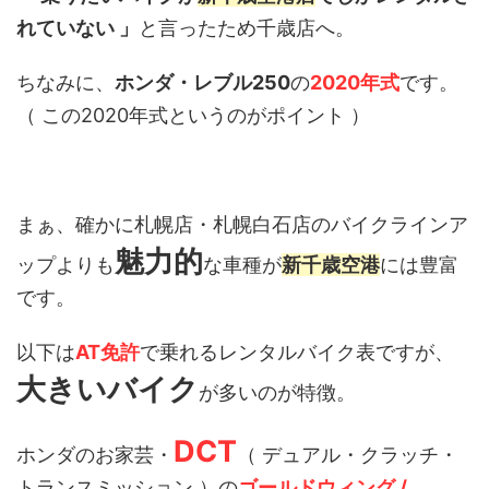
れていない 」
と言ったため千歳店へ。
ちなみに、
ホンダ・レブル250
の
2020年式
です。
（ この2020年式というのがポイント ）
まぁ、確かに札幌店・札幌白石店のバイクラインア
魅力的
ップよりも
な車種が
新千歳空港
には豊富
です。
以下は
AT免許
で乗れるレンタルバイク表ですが、
大きいバイク
が多いのが特徴。
DCT
ホンダのお家芸・
（ デュアル・クラッチ・
トランスミッション ）の
ゴールドウィング /