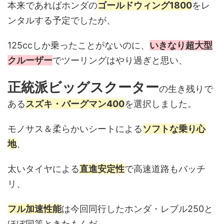
本来であればホンダの
ゴールドウィング1800
をレ
ンタルする予定でしたが、
125ccしか乗ったことがないのに、
いきなり超大型
クルーザー
でツーリングはやり過ぎと思い、
正統派ビッグスクーター
の生き残りで
ある
スズキ・バーグマン400
を選択しました。
モノサス＆柔らかいシートによる
ソフトな乗り心
地
、
太いタイヤによる
直進安定性
で高速道路もバッチ
リ、
フル加速性能
は今回同行したホンダ・レブル250と
ほぼ同等ときたもんだ。