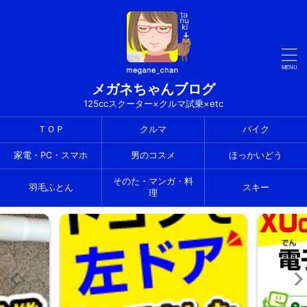
メガネちゃんブログ
125ccスクーター×クルマ試乗×etc
ＴＯＰ
クルマ
バイク
家電・PC・スマホ
男のコスメ
ほっかいどう
そのた・マンガ・料
羽毛ふとん
スキー
理