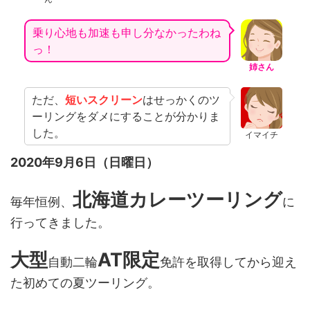
乗り心地も加速も申し分なかったわね
っ！
姉さん
ただ、
短いスクリーン
はせっかくのツ
ーリングをダメにすることが分かりま
した。
イマイチ
2020年9月6日（日曜日）
北海道カレーツーリング
毎年恒例、
に
行ってきました。
大型
AT限定
自動二輪
免許を取得してから迎え
た初めての夏ツーリング。