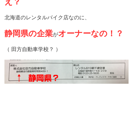
え？
北海道のレンタルバイク店なのに、
静岡県の企業
オーナーなの！？
が
（ 田方自動車学校？ ）