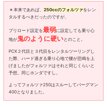
※ 本来であれば、
250ccのフォルツァ
をレン
タルするべきだったのですが、
最弱
プリロード設定を
に設定しても乗り心
鬼のように硬い
地が
とのこと。
PCX２代目と３代目をレンタルツーリングし
た際、ハード過ぎる乗り心地で腰が悲鳴を上
げましたがフォルツァはそれと同じくらいと
予想。同じホンダですし。
よってフォルツァ250はスルーしてバーグマン
400となりました。