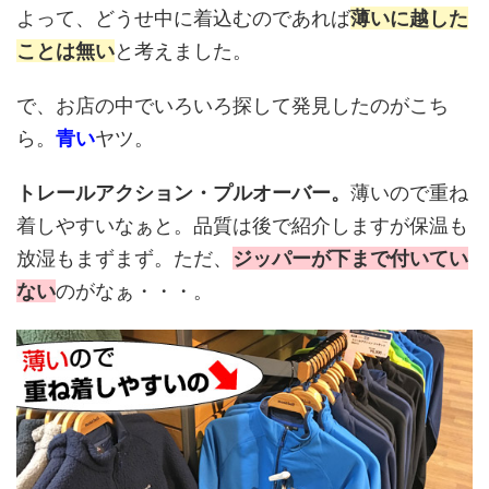
よって、どうせ中に着込むのであれば
薄いに越した
ことは無い
と考えました。
で、お店の中でいろいろ探して発見したのがこち
ら。
青い
ヤツ。
トレールアクション・プルオーバー。
薄いので重ね
着しやすいなぁと。品質は後で紹介しますが保温も
放湿もまずまず。ただ、
ジッパーが下まで付いてい
ない
のがなぁ・・・。