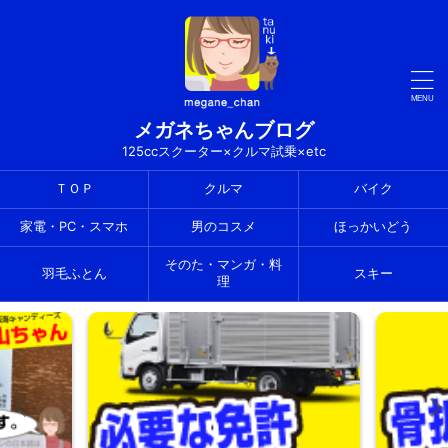
メガネちゃんブログ
125ccスクーター×クルマ試乗×etc
ＴＯＰ
クルマ
バイク
家電・PC・スマホ
男のコスメ
ほっかいどう
そのた・マンガ・料
羽毛ふとん
スキー
理