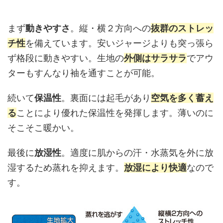
まず
動きやすさ
。縦・横２方向への
抜群のストレッ
チ性
を備えています。安いジャージよりも突っ張ら
ず格段に動きやすい。生地の
外側はサラサラ
でアウ
ターもすんなり袖を通すことが可能。
続いて
保温性
。裏面には起毛があり
空気を多く蓄え
る
ことにより優れた保温性を発揮します。薄いのに
そこそこ暖かい。
最後に
放湿性
。適度に肌からの汗・水蒸気を外に放
湿するため蒸れを抑えます。
放湿により快適
なので
す。