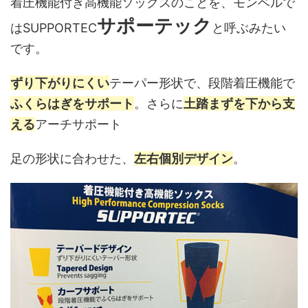
着圧機能付き高機能ソックスのことを、モンベルで
サポーテック
はSUPPORTEC
と呼ぶみたい
です。
ずり下がりにくい
テーパー形状で、段階着圧機能で
ふくらはぎをサポート
。さらに
土踏まずを下から支
える
アーチサポート
足の形状に合わせた、
左右個別デザイン
。