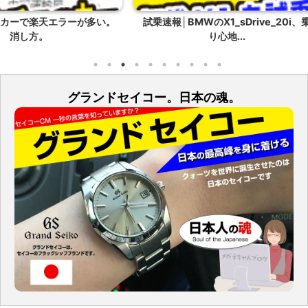
ーが多い。
試乗速報│BMWのX1_sDrive_20i、乗
HDR-C
り心地...
グランドセイコー。日本の魂。