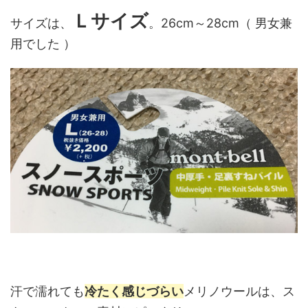
Ｌサイズ
サイズは、
。26cm～28cm（ 男女兼
用でした ）
汗で濡れても
冷たく感じづらい
メリノウールは、ス