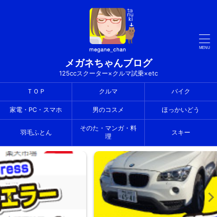
メガネちゃんブログ
125ccスクーター×クルマ試乗×etc
ＴＯＰ
クルマ
バイク
家電・PC・スマホ
男のコスメ
ほっかいどう
そのた・マンガ・料
羽毛ふとん
スキー
理