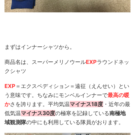
まずはインナーシャツから。
商品名は、スーパーメリノウール
EXP
ラウンドネッ
クシャツ
EXP
＝エクスペディション＝遠征（えんせい）とい
う意味です。ちなみにモンベルインナーで
最高の暖
か
さを誇ります。平均気温
マイナス18度
・近年の最
低気温
マイナス30度
の極寒を記録している
南極地
域観測隊
の中にも利用している隊員がおります。