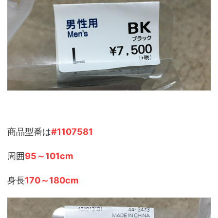
商品型番は
#1107581
周囲
95～101cm
身長
170～180cm