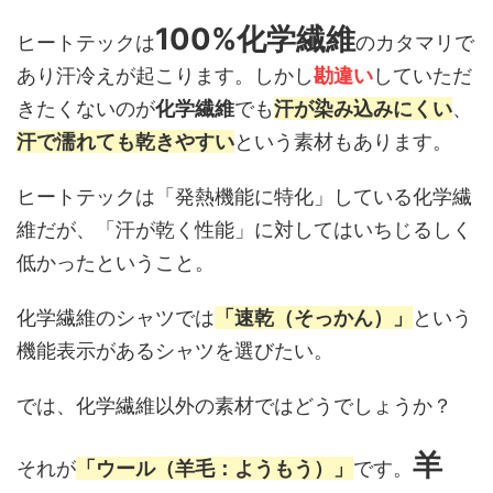
100%化学繊維
ヒートテックは
のカタマリで
あり汗冷えが起こります。しかし
勘違い
していただ
きたくないのが
化学繊維
でも
汗が染み込みにくい
、
汗で濡れても乾きやすい
という素材もあります。
ヒートテックは「発熱機能に特化」している化学繊
維だが、「汗が乾く性能」に対してはいちじるしく
低かったということ。
化学繊維のシャツでは
「速乾（そっかん）」
という
機能表示があるシャツを選びたい。
では、化学繊維以外の素材ではどうでしょうか？
羊
それが
「ウール（羊毛：ようもう）」
です。