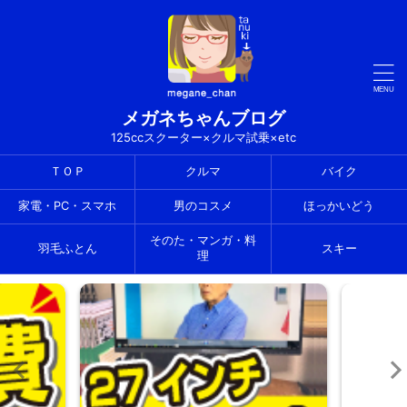
メガネちゃんブログ
125ccスクーター×クルマ試乗×etc
ＴＯＰ
クルマ
バイク
家電・PC・スマホ
男のコスメ
ほっかいどう
そのた・マンガ・料
羽毛ふとん
スキー
理