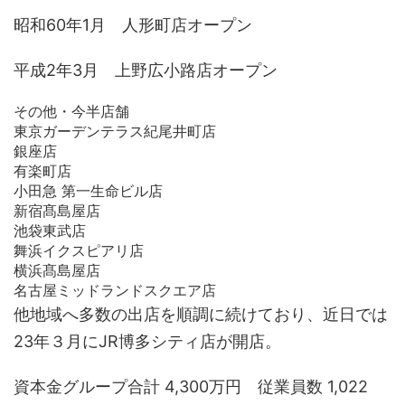
昭和60年1月 人形町店オープン
平成2年3月 上野広小路店オープン
その他・今半店舗
東京ガーデンテラス紀尾井町店
銀座店
有楽町店
小田急 第一生命ビル店
新宿髙島屋店
池袋東武店
舞浜イクスピアリ店
横浜髙島屋店
名古屋ミッドランドスクエア店
他地域へ多数の出店を順調に続けており、近日では
23年３月にJR博多シティ店が開店。
資本金グループ合計 4,300万円 従業員数 1,022