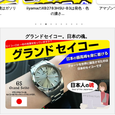
費はガソリ
iiyamaのXB2783HSU-B3は発色・色
アマゾン
.
の濃さ...
グランドセイコー。日本の魂。