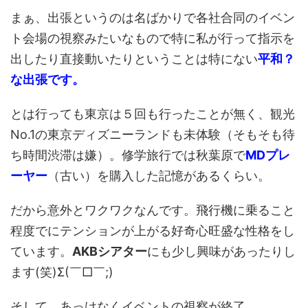
まぁ、出張というのは名ばかりで各社合同のイベン
ト会場の視察みたいなもので特に私が行って指示を
出したり直接動いたりということは特にない
平和？
な出張です。
とは行っても東京は５回も行ったことが無く、観光
No.1の東京ディズニーランドも未体験（そもそも待
ち時間渋滞は嫌）。修学旅行では秋葉原で
MDプレ
ーヤー
（古い）を購入した記憶があるくらい。
だから意外とワクワクなんです。飛行機に乗ること
程度でにテンションが上がる好奇心旺盛な性格をし
ています。
AKBシアター
にも少し興味があったりし
ます(笑)Σ(￣□￣;)
そして、あっけなくイベントの視察が終了。