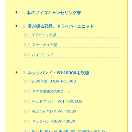
1
私のノイズキャンセリング暦
2
音が鳴る部品、ドライバーユニット
2.1
ダイナミック型
2.2
アーマチュア型
2.3
ハイブリッド
3
ネックバンド・WI-1000Xを視聴
3.1
2009年製・MDR-NC300D
3.2
ヤマダ電機の視聴コーナー
3.3
ヘッドフォン WH-1000XM2
3.4
完全ワイヤレス WF-1000X
3.5
ネックバンド式 WI-1000X
3.6
WF-1000XとMDR-NC300Dの視聴・聴き比べ