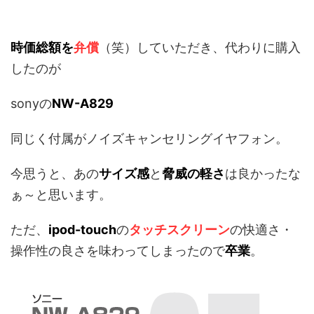
時価総額を
弁償
（笑）していただき、代わりに購入
したのが
sonyの
NW-A829
同じく付属がノイズキャンセリングイヤフォン。
今思うと、あの
サイズ感
と
脅威の軽さ
は良かったな
ぁ～と思います。
ただ、
ipod-touch
の
タッチスクリーン
の快適さ・
操作性の良さを味わってしまったので
卒業
。