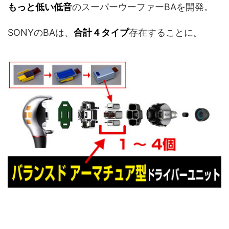
もっと低い低音
のスーパーウーファーBAを開発。
SONYのBAは、
合計４タイプ
存在することに。