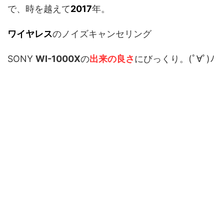
で、時を越えて
2017
年。
ワイヤレス
のノイズキャンセリング
SONY
WI-1000X
の
出来の良さ
にびっくり。(ﾟ∀ﾟ)ﾉ