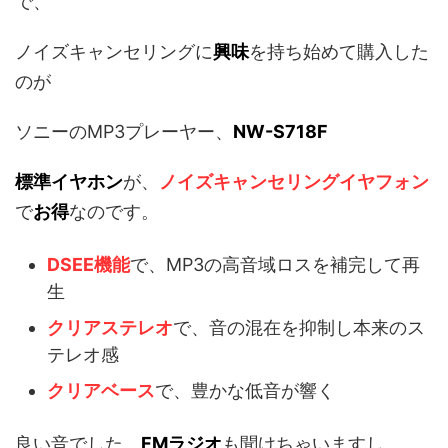
で、
ノイズキャンセリングに
興味
を持ち始めて購入した
のが
ソニーのMP3プレーヤー、
NW-S718F
標準イヤホン
が、
ノイズキャンセリングイヤフォン
で
お得
なのです。
DSEE機能
で、MP3の高音域ロスを補完して再
生
クリアステレオ
で、音の混在を抑制し本来のス
テレオ感
クリアベース
で、豊かな低音が響く
良い音でした。
FMラジオ
も聞けちゃいますし。