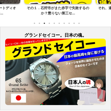
トディオ
その１．石狩市がまた赤字で失敗するの
それ、違
.
か？懲りない第三セ...
グランドセイコー。日本の魂。