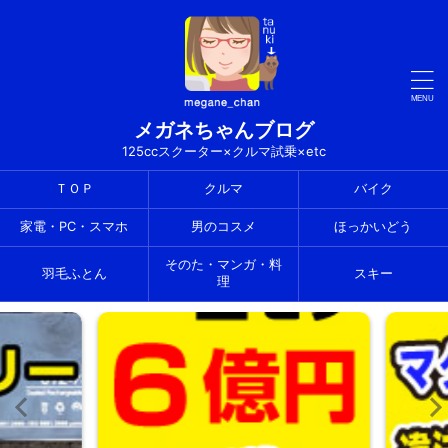
メガネちゃんブログ
125ccスクーター×クルマ試乗×etc
ＴＯＰ
クルマ
バイク
家電・PC・スマホ
男のコスメ
ほっかいどう
そのた・マンガ・料
羽毛ふとん
スキー
理