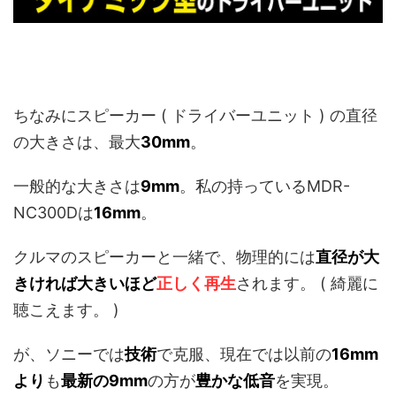
ちなみにスピーカー ( ドライバーユニット ) の直径
の大きさは、最大
30mm
。
一般的な大きさは
9mm
。私の持っているMDR-
NC300Dは
16mm
。
クルマのスピーカーと一緒で、物理的には
直径が大
きければ大きいほど
正しく再生
されます。 ( 綺麗に
聴こえます。 )
が、ソニーでは
技術
で克服、現在では以前の
16mm
より
も
最新の9mm
の方が
豊かな低音
を実現。