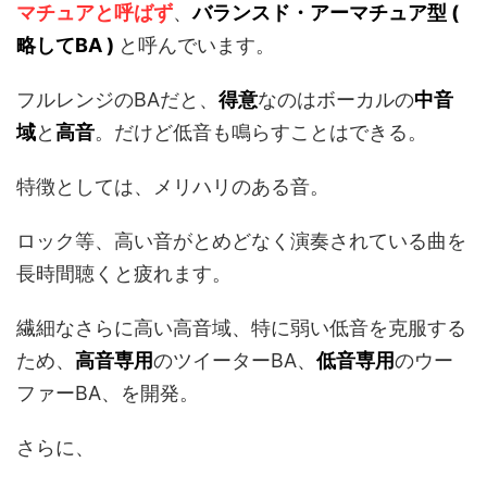
マチュアと呼ばず
、
バランスド・アーマチュア型 (
略してBA )
と呼んでいます。
フルレンジのBAだと、
得意
なのはボーカルの
中音
域
と
高音
。だけど低音も鳴らすことはできる。
特徴としては、メリハリのある音。
ロック等、高い音がとめどなく演奏されている曲を
長時間聴くと疲れます。
繊細なさらに高い高音域、特に弱い低音を克服する
ため、
高音専用
のツイーターBA、
低音専用
のウー
ファーBA、を開発。
さらに、