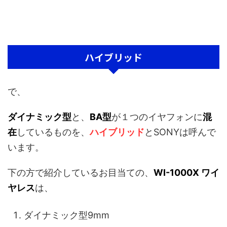
ハイブリッド
で、
ダイナミック型
と、
BA型
が１つのイヤフォンに
混
在
しているものを、
ハイブリッド
とSONYは呼んで
います。
下の方で紹介しているお目当ての、
WI-1000X ワイ
ヤレス
は、
ダイナミック型9mm