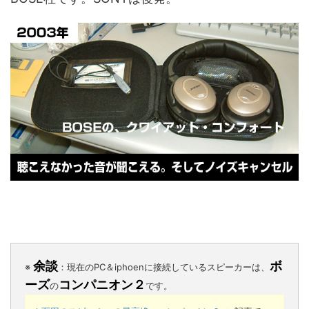
余談
ボ
※
：現在のPC＆iphoenに接続しているスピーカーは、
ーズ
コンパニオン２
の
です。