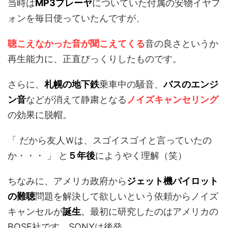
当時は
MP3プレーヤ
についていた付属の安物イヤフ
ォンを毎日使っていたんですが、
聴こえなかった音が聞こえてくる
音の良さというか
再生能力に、正直びっくりしたものです。
さらに、
札幌の地下鉄
乗車中の騒音、
バスのエンジ
ン音
などが消えて静粛となる
ノイズキャンセリング
の効果に脱帽。
「 だから友人Ｗは、スゴイスゴイと言っていたの
か・・・ 」 と
５年後
にようやく理解（笑）
ちなみに、アメリカ政府から
ジェット機パイロット
の難聴
問題を解決して欲しいという依頼からノイズ
キャンセルが
誕生
。最初に研究したのはアメリカの
BOSE社です。SONYは後発。