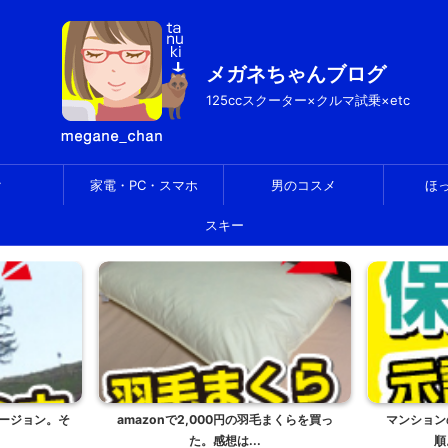
メガネちゃんブログ
125ccスクーター×クルマ試乗×etc
ク
家電・PC・スマホ
男のコスメ
ほ
スキー
毛まくらを買っ
マンションの損害保険金請求の流れと手
ディスクロ
順。示談書の書き方...