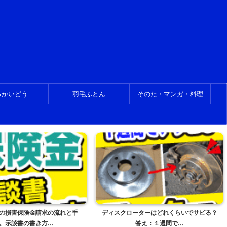
っかいどう
羽毛ふとん
そのた・マンガ・料理
ーターはどれくらいでサビる？
大型自動二輪ATスクーター限定教習、３回
答え：１週間で...
目。波状路をス...