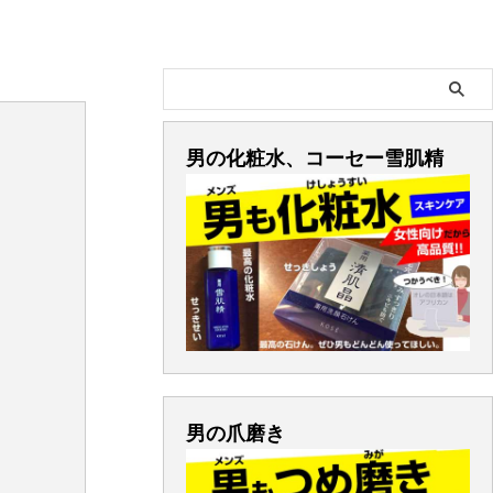
男の化粧水、コーセー雪肌精
男の爪磨き