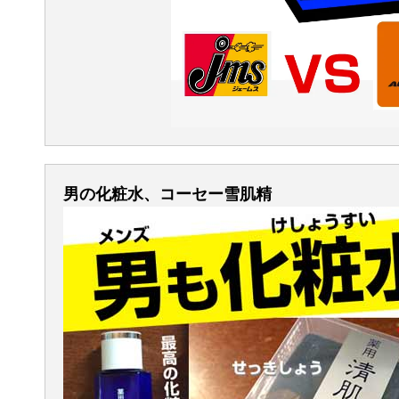
男の化粧水、コーセー雪肌精