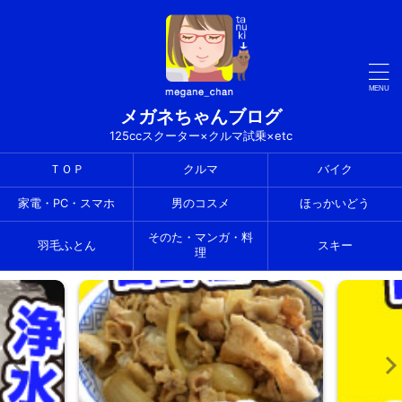
メガネちゃんブログ
125ccスクーター×クルマ試乗×etc
ＴＯＰ
クルマ
バイク
家電・PC・スマホ
男のコスメ
ほっかいどう
そのた・マンガ・料
羽毛ふとん
スキー
理