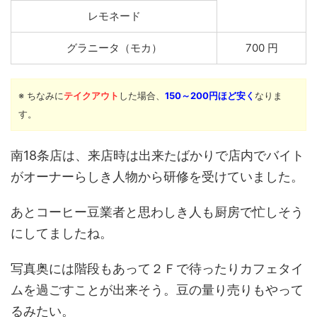
レモネード
グラニータ（モカ）
700 円
※ ちなみに
テイクアウト
した場合、
150～200円ほど安く
なりま
す。
南18条店は、来店時は出来たばかりで店内でバイト
がオーナーらしき人物から研修を受けていました。
あとコーヒー豆業者と思わしき人も厨房で忙しそう
にしてましたね。
写真奥には階段もあって２Ｆで待ったりカフェタイ
ムを過ごすことが出来そう。豆の量り売りもやって
るみたい。