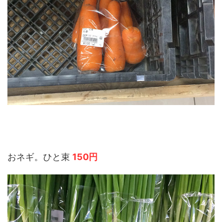
おネギ。ひと束
150円