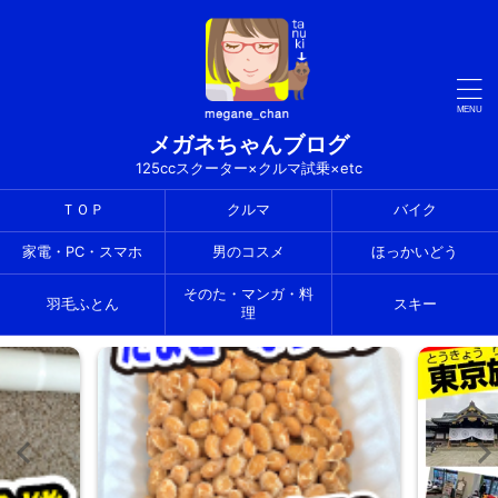
メガネちゃんブログ
125ccスクーター×クルマ試乗×etc
ＴＯＰ
クルマ
バイク
家電・PC・スマホ
男のコスメ
ほっかいどう
そのた・マンガ・料
羽毛ふとん
スキー
理