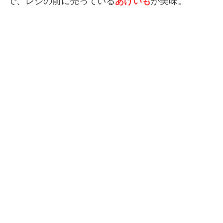
で、レジの前に売っている
あげいも
が美味。