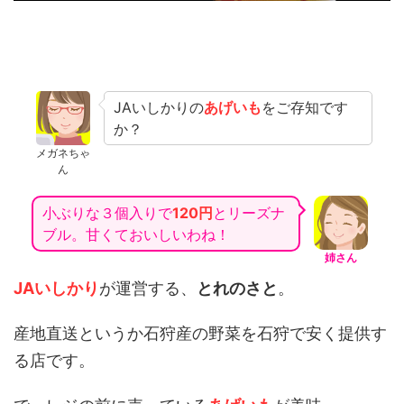
JAいしかりの
あげいも
をご存知です
か？
メガネちゃ
ん
小ぶりな３個入りで
120円
とリーズナ
ブル。甘くておいしいわね！
姉さん
JAいしかり
が運営する、
とれのさと
。
産地直送というか石狩産の野菜を石狩で安く提供す
る店です。