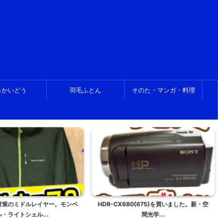
っかいどう
羽毛ふとん
そのた・マンガ・料理
80(675)を買いました。新・空
Xperia Z1 と、XZ Premium を比較。...
間光学...