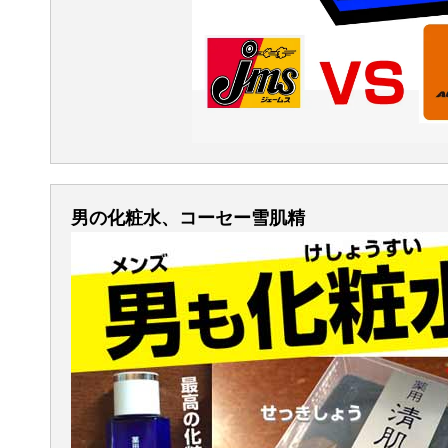
男の化粧水、コーセー雪肌精