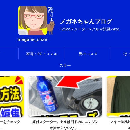
メガネちゃんブログ
125ccスクーター×クルマ試乗×etc
ク
家電・PC・スマホ
男のコスメ
ほ
スキー
のにエンジン
スキー防風対策のミドルレイヤー。モンベ
HDR-CX6
.
ル・ライトシェル...