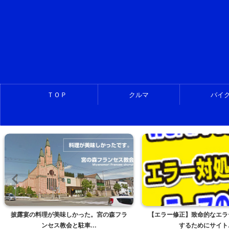
ＴＯＰ
クルマ
バイ
【エラー修正】致命的なエラーをチェック
原付スクーター。セルは回る
するためにサイト...
が掛からないなら..