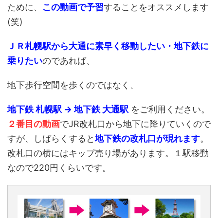
ために、
この動画で予習
することをオススメします
(笑)
ＪＲ札幌駅から大通に素早く移動したい・地下鉄に
乗りたい
のであれば、
地下歩行空間を歩くのではなく、
地下鉄 札幌駅 → 地下鉄 大通駅
をご利用ください。
２番目の動画
でJR改札口から地下に降りていくので
すが、しばらくすると
地下鉄の改札口が現れます
。
改札口の横にはキップ売り場があります。１駅移動
なので220円くらいです。