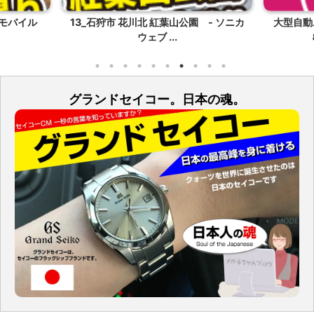
 - ソニカ
大型自動二輪ATスクーター限定教習、
日光湿疹
８回目。シュミレー...
グランドセイコー。日本の魂。