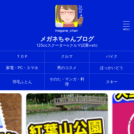
メガネちゃんブログ
125ccスクーター×クルマ試乗×etc
ＴＯＰ
クルマ
バイク
家電・PC・スマホ
男のコスメ
ほっかいどう
そのた・マンガ・料
羽毛ふとん
スキー
理