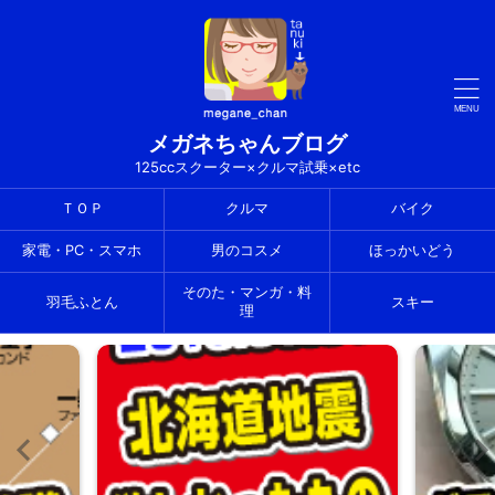
メガネちゃんブログ
125ccスクーター×クルマ試乗×etc
ＴＯＰ
クルマ
バイク
家電・PC・スマホ
男のコスメ
ほっかいどう
そのた・マンガ・料
羽毛ふとん
スキー
理