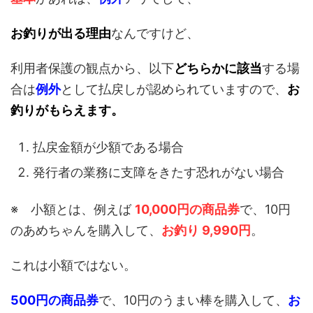
お釣りが出る理由
なんですけど、
利用者保護の観点から、以下
どちらかに該当
する場
合は
例外
として払戻しが認められていますので、
お
釣りがもらえます。
払戻金額が少額である場合
発行者の業務に支障をきたす恐れがない場合
※ 小額とは、例えば
10,000円の商品券
で、10円
のあめちゃんを購入して、
お釣り 9,990円
。
これは小額ではない。
500円の商品券
で、10円のうまい棒を購入して、
お