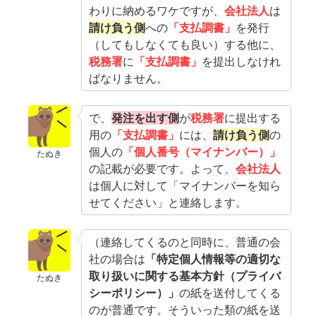
わりに納めるワケですが、
会社法人
は
請け負う側
への
「支払調書」
を発行
（してもしなくても良い）する他に、
税務署
に
「支払調書」
を提出しなけれ
ばなりません。
で、
発注を出す側
が
税務署
に提出する
用の
「支払調書」
には、
請け負う側
の
個人の
「個人番号（マイナンバー）」
たぬき
の記載が必要です。よって、
会社法人
は個人に対して「マイナンバーを知ら
せてください」と連絡します。
（連絡してくるのと同時に、普通の会
社の場合は
「特定個人情報等の適切な
取り扱いに関する基本方針（プライバ
たぬき
シーポリシー）」
の紙を送付してくる
のが普通です。そういった類の紙を送