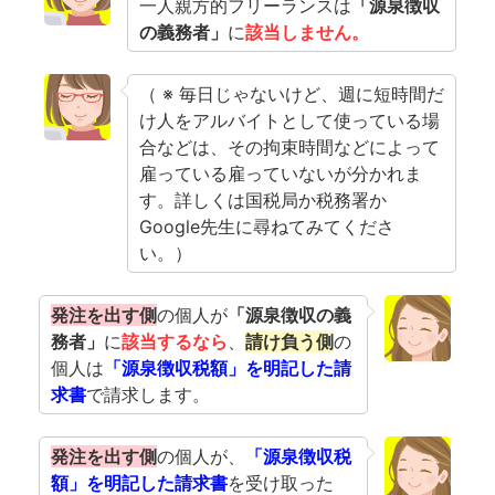
一人親方的フリーランスは
「源泉徴収
の義務者」
に
該当しません。
（ ※ 毎日じゃないけど、週に短時間だ
け人をアルバイトとして使っている場
合などは、その拘束時間などによって
雇っている雇っていないが分かれま
す。詳しくは国税局か税務署か
Google先生に尋ねてみてくださ
い。）
発注を出す側
の個人が
「源泉徴収の義
務者」
に
該当するなら
、
請け負う側
の
個人は
「源泉徴収税額」を明記した請
求書
で請求します。
発注を出す側
の個人が、
「源泉徴収税
額」を明記した請求書
を受け取った