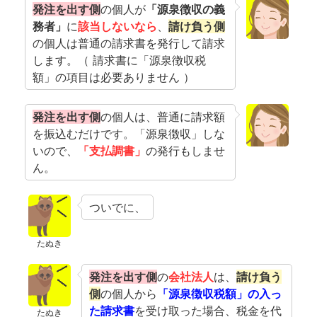
発注を出す側
の個人が
「源泉徴収の義
務者」
に
該当しないなら
、
請け負う側
の個人は普通の請求書を発行して請求
します。（ 請求書に「源泉徴収税
額」の項目は必要ありません ）
発注を出す側
の個人は、普通に請求額
を振込むだけです。「源泉徴収」しな
いので、
「支払調書」
の発行もしませ
ん。
ついでに、
たぬき
発注を出す側
の
会社法人
は、
請け負う
側
の個人から
「源泉徴収税額」の入っ
た請求書
を受け取った場合、税金を代
たぬき