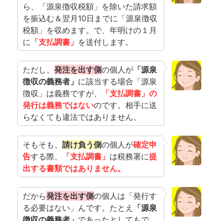
ら、「源泉徴収税額」を除いた請求額
を振込む＆翌月10日までに「源泉徴収
税額」を収めます。で、年明けの１月
に
「支払調書」
を送付します。
ただし、
発注を出す側
の個人が
「源泉
徴収の義務者」
に該当する場合「源泉
徴収」は義務ですが、
「支払調書」の
発行は義務ではない
のです。相手に送
らなくても違法ではありません。
そもそも、
請け負う側
の個人が
確定申
告
する際、
「支払調書」
は税務署に
提
出する書類ではありません。
だから
発注を出す側
の個人は「発行す
る必要はない」んです。たとえ
「源泉
徴収の義務者」
であったとしてもで