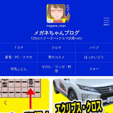
メガネちゃんブログ
125ccスクーター×クルマ試乗×etc
ＴＯＰ
クルマ
バイク
家電・PC・スマホ
男のコスメ
ほっかいどう
そのた・マンガ・料
羽毛ふとん
スキー
理