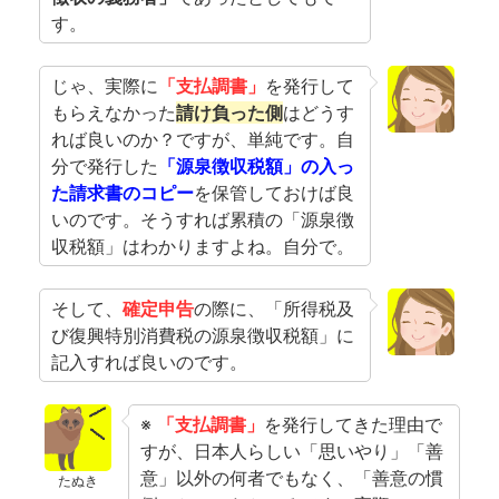
す。
じゃ、実際に
「支払調書」
を発行して
もらえなかった
請け負った側
はどうす
れば良いのか？ですが、単純です。自
分で発行した
「源泉徴収税額」の入っ
た請求書のコピー
を保管しておけば良
いのです。そうすれば累積の「源泉徴
収税額」はわかりますよね。自分で。
そして、
確定申告
の際に、「所得税及
び復興特別消費税の源泉徴収税額」に
記入すれば良いのです。
※
「支払調書」
を発行してきた理由で
すが、日本人らしい「思いやり」「善
意」以外の何者でもなく、「善意の慣
たぬき