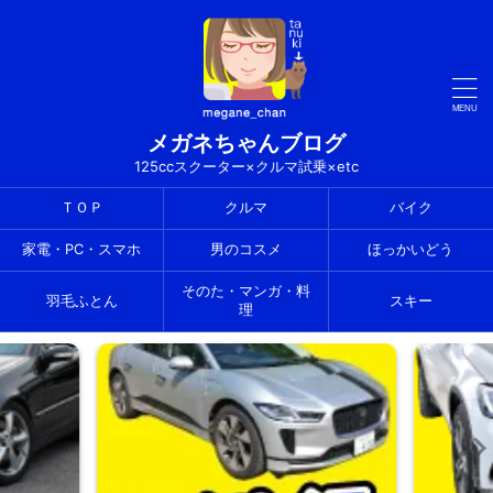
メガネちゃんブログ
125ccスクーター×クルマ試乗×etc
ＴＯＰ
クルマ
バイク
家電・PC・スマホ
男のコスメ
ほっかいどう
そのた・マンガ・料
羽毛ふとん
スキー
理