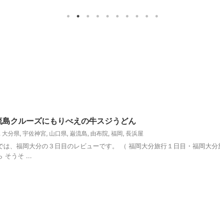
流島クルーズにもりべえの牛スジうどん
,
大分県
,
宇佐神宮
,
山口県
,
巌流島
,
由布院
,
福岡
,
長浜屋
では、福岡大分の３日目のレビューです。 （ 福岡大分旅行１日目・福岡大分
うそ ...