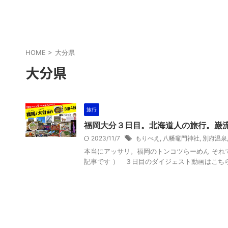
HOME
>
大分県
大分県
旅行
福岡大分３日目。北海道人の旅行。巌
2023/11/7
もりべえ
,
八幡竈門神社
,
別府温泉
本当にアッサリ。福岡のトンコツらーめん それ
記事です ） ３日目のダイジェスト動画はこちら そ