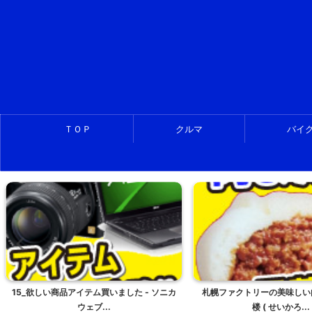
ＴＯＰ
クルマ
バイ
15_欲しい商品アイテム買いました - ソニカ
札幌ファクトリーの美味しい
ウェブ...
楼 ( せいかろ...