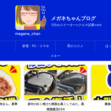
メガネちゃんブログ
125ccスクーター×クルマ試乗×etc
ク
家電・PC・スマホ
男のコスメ
ほ
スキー
肉まん。星華
原付の白く焼けた樹脂を黒くしてみた。黒
最後
樹脂復活C24