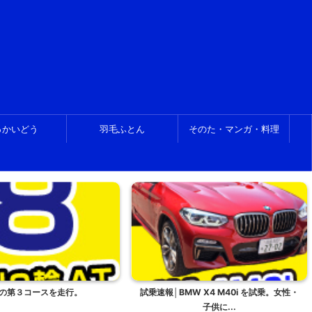
っかいどう
羽毛ふとん
そのた・マンガ・料理
の第３コースを走行。
試乗速報│BMW X4 M40i を試乗。女性・
子供に...