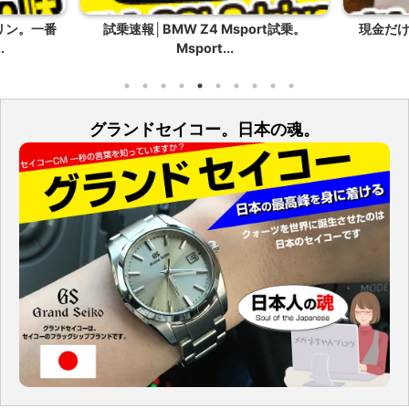
rt試乗。
現金だけじゃない。変わったお年玉。
2021
グランドセイコー。日本の魂。