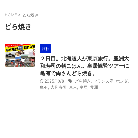
HOME
>
どら焼き
どら焼き
旅行
２日目。北海道人が東京旅行。豊洲大
和寿司の朝ごはん。皇居観覧ツアーに
亀有で両さんどら焼き。
2025/10/8
どら焼き
,
フランス座
,
ホンダ
,
亀有
,
大和寿司
,
東京
,
皇居
,
豊洲